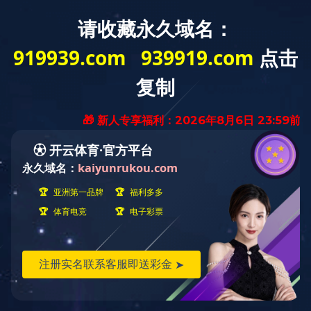
梦幻星空床铃
产品货号：778
产品规格：
适合年龄：0M+
上一篇：没有上一篇
下一篇：蜂巢/星河牙胶球
好博(中国)股份有限公司
产品
好博官方网站
媒体
联系好博(中国)股份有限公司
法律声明
汕头市澄海区广益登峰路北侧广益街道办事处右侧
Copyright ©2007-2008 Huiletoys.cn 保留所有权利 ｜
粤ICP备06127509号-1
ld体育平台
|
奇异果官方网站
|
三亿注册线上平台
|
MK体育.（中国）官方网站
|
米兰官方站网页版
|
安博在线(中国)唯一官方网站
|
华体会体育官方网站
|
安博在线平台
|
j9在线(中国)唯一官方网站
|